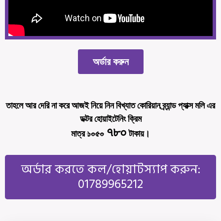
অর্ডার করুন
তাহলে আর দেরি না করে আজই নিয়ে নিন বিখ্যাত কোরিয়ান ব্র্যান্ড প্যাক্স মলি এর
ডক্টর হোয়াইটেনিং ক্রিম
৭৮০
মাত্র
১০৫০
টাকায়।
অর্ডার করতে কল/হোয়াটস্যাপ করুন:
01789965212